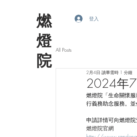
​燃
登入
燈
All Posts
院
2月4日
讀畢需時 1 分鐘
2024年
燃燈院「生命關懷服務
行義務助念服務。並
申請詳情可向燃燈院
燃燈院官網
http://www.randen