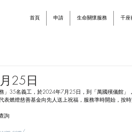
首頁
申請
生命關懷服務
千座
7月25日
」35名義工，於2024年7月25日，到「萬國殯儀館」
代表燃燈慈善基金向先人送上祝福，服務準時開始，按時
查詢
gyuan.com/