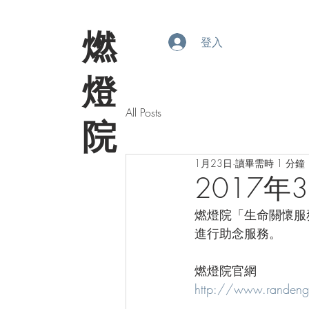
​燃
登入
燈
All Posts
院
1月23日
讀畢需時 1 分鐘
2017年
燃燈院「生命關懷服務
進行助念服務。
燃燈院官網
http://www.randen