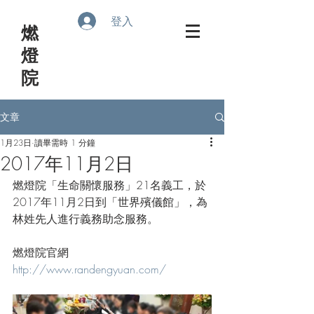
登入
​燃
燈
院
文章
1月23日
讀畢需時 1 分鐘
2017年11月2日
燃燈院「生命關懷服務」21名義工，於
2017年11月2日到「世界殯儀館」，為
林姓先人進行義務助念服務。
燃燈院官網
http://www.randengyuan.com/