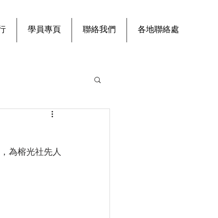
行
學員專頁
聯絡我們
各地聯絡處
」，為榕光社先人