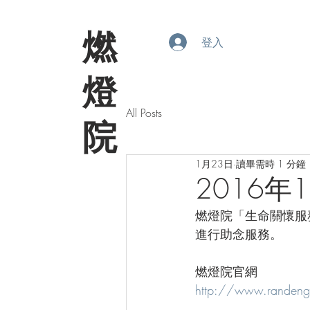
​燃
登入
燈
All Posts
院
1月23日
讀畢需時 1 分鐘
2016年
燃燈院「生命關懷服務
進行助念服務。
燃燈院官網
http://www.randen