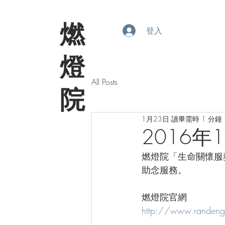
​燃
登入
燈
All Posts
院
1月23日
讀畢需時 1 分鐘
2016年
燃燈院「生命關懷服務
助念服務。
燃燈院官網
http://www.randen